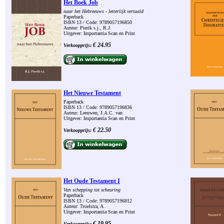
Het Boek Job
naar het Hebreeuws - letterlijk vertaald
Paperback
ISBN 13 / Code: 9789057196850
Auteur: Pierik s.j., R.J.
Uitgever: Importantia Scan en Print
€ 24.95
Verkoopprijs:
Het Nieuwe Testament
Paperback
ISBN 13 / Code: 9789057196836
Auteur: Leeuwen, J.A.C. van
Uitgever: Importantia Scan en Print
€ 22.50
Verkoopprijs:
Het Oude Testament I
Van schepping tot scheuring
Paperback
ISBN 13 / Code: 9789057196812
Auteur: Troelstra, A.
Uitgever: Importantia Scan en Print
€ 19.95
Verkoopprijs: