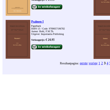
Psalmen I
Paperback
ISBN 13 / Code: 9789057196782
Auteur: Bohl, F.M.Th.
Uitgever: Importantia Publishing
€ 24.95
Verkoopprijs:
eerste
vorige
1
2
3
4
Resultaatpagina: