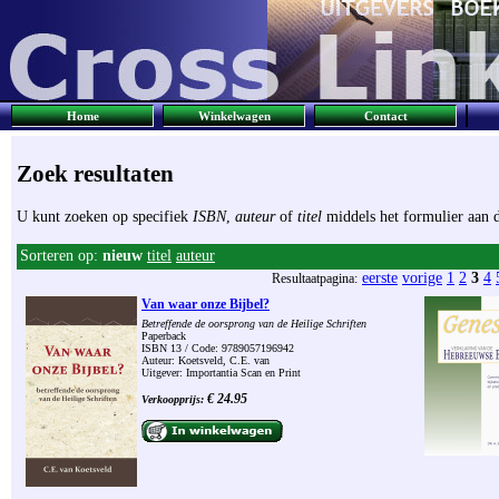
Home
Winkelwagen
Contact
Zoek resultaten
U kunt zoeken op specifiek
ISBN
,
auteur
of
titel
middels het formulier aan d
Sorteren op:
nieuw
titel
auteur
eerste
vorige
1
2
3
4
Resultaatpagina:
Van waar onze Bijbel?
Betreffende de oorsprong van de Heilige Schriften
Paperback
ISBN 13 / Code: 9789057196942
Auteur: Koetsveld, C.E. van
Uitgever: Importantia Scan en Print
€ 24.95
Verkoopprijs: