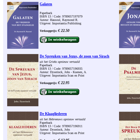
Galaten
Paperback
ISBN 13 / Code: 9789057197079
Auteur: Hausoul, Raymond R.
Uitgever: Importantia Publishing
€ 22.50
Verkoopprijs:
De Spreuken van Jezus, de zoon van Sirach
uit het Grieks opnieuw vertaald
Paperback
ISBN 13 / Code: 9789057196935
Auteur: Dyserinck, Johs - Kuenen, A.
Uitgever: Importantia Scan en Print
€ 22.95
Verkoopprijs:
De Klaagliederen
uit het Hebreeuws opnieuw vertaald
Paperback
ISBN 13 / Code: 9789057196911
Auteur: Dyserinck, Johs
Uitgever: Importantia Scan en Print